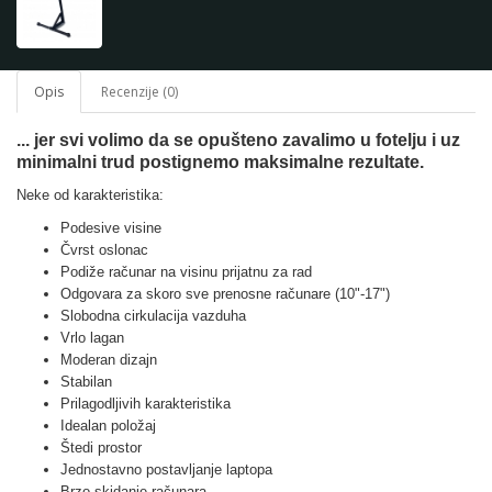
Opis
Recenzije (0)
... jer svi volimo da se opušteno zavalimo u fotelju i uz
minimalni trud postignemo maksimalne rezultate.
Neke od karakteristika:
Podesive visine
Čvrst oslonac
Podiže računar na visinu prijatnu za rad
Odgovara za skoro sve prenosne računare (10"-17")
Slobodna cirkulacija vazduha
Vrlo lagan
Moderan dizajn
Stabilan
Prilagodljivih karakteristika
Idealan položaj
Štedi prostor
Jednostavno postavljanje laptopa
Brzo skidanje računara