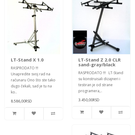
LT-Stand X 1.0
LT-Stand Z 2.0 CLR
sand-gray/black
RASPRODATO !!!
RASPRODATO !!! LT-Stand
Unapredite svoj rad na
su konstruisali dizajneri i
računaru Ono što ste tako
testiran je od strane
dugo čekali, sad je tu na
programera,..
ko..
3.450,00RSD
8.586,00RSD