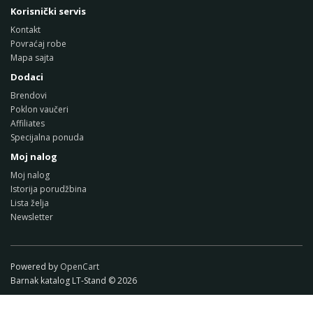
Korisnički servis
Kontakt
Povraćaj robe
Mapa sajta
Dodaci
Brendovi
Poklon vaučeri
Affiliates
Specijalna ponuda
Moj nalog
Moj nalog
Istorija porudžbina
Lista želja
Newsletter
Powered by
OpenCart
Barnak katalog LT-Stand © 2026