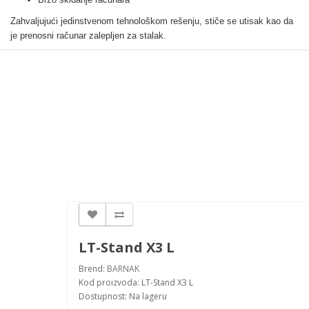
Zahvaljujući jedinstvenom tehnološkom rešenju, stiče se utisak kao da
je prenosni računar zalepljen za stalak.
LT-Stand X3 L
Brend:
BARNAK
Kod proizvoda: LT-Stand X3 L
Dostupnost: Na lageru