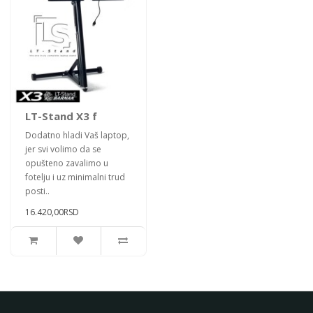
LT-Stand X3 f
Dodatno hladi Vaš laptop,
jer svi volimo da se
opušteno zavalimo u
fotelju i uz minimalni trud
posti..
16.420,00RSD