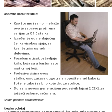
Osnovne karakteristike:
Kao što mu i samo ime kaže
ovo je zapravo proširena
varijanta X 1.0 stalka.
Izrađen je od nerđajućeg
čelika visokog sjaja, sa
kvalitetnim ugradnim
delovima.
Poseban utisak ostavljaju
krila, koja su u baršunasto
mat crnoj boji.
Podesiva visina ovog
stalka, omogućava dugotrajan opušten rad kako iz
fotelje tako i sa bilo koje druge stolice.
Dolazi s novom generacijom podesivih lajsni 2.0ZXL za
još jači oslonac računara.
Ostale poznate karakteristike:
Idealan položaj