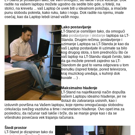
LT-Stand je postavljen tako, da Vam omogući, što lakše i brže kucanje. Dok
radite na vašem laptopu možete ugodno da sedite bilo gde, u fotelji, na
stolici, na krevetu ... vaš Laptop će uvek biti u idealnom položaju, a imaćete
punu slobodu pokreta, kako ruku, tako i nogu. Dok radite na njemu, imate
osećaj, kao da Laptop lebdi iznad vaših nogu.
Lako postavljanje
LT-Stand je osmišljen tako, da omogući
lako
postavljanje i skidanje
laptopa sa LT-
Standa. Drugim rečima, postavljenje i
uzimanje Laptopa sa LT-Standa je kao da
vaš Laptop postavljate ili uzimate sa bilo
kog drugog stola, s tom prednošću što će
vaš laptop na LT-Standu stajati čvrsto, tako
da ga možete preneti zajedno sa LT-
Standom de god to vama odgovara u tom
trenutku (ispred fotelje, pored televizora,
kraj muzickog uređaja, u kuhinji dok
kuvate ... ) .
Maksimalno hlađenje
LT-Stand na najefikasniji način dopušta
vašem Laptopu idealno hlađenje, jer ne
dolazi do zatvaranja usisnih, kao i
izduvnih površina na Vašem laptopu, koje njemu omogućavaju slobodnu
cirkulaciju svežeg vazduha a time i nesmetano hlađenje. Ovo opet ima za
posledicu, da računar radi lakše i brže, da se manje greje kao i da se
višestruko povećava vek trajanja računara.
Štedi prostor
LT-Stand je dizajniran tako da