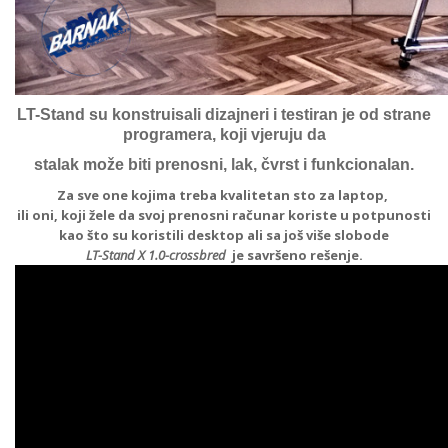
LT-Stand su konstruisali dizajneri i testiran je od strane
programera, koji vjeruju da
stalak može biti prenosni, lak, čvrst i funkcionalan.
Za sve one kojima treba kvalitetan sto za laptop,
ili oni, koji žele da svoj prenosni računar koriste u potpunosti
kao što su koristili desktop ali sa još više slobode
LT-Stand X 1.0-crossbred
je savršeno rešenje.