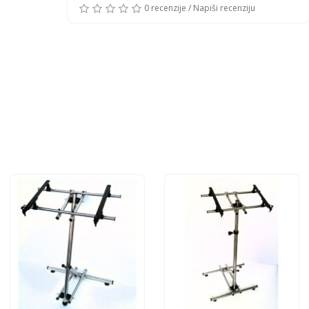
0 recenzije
/
Napiši recenziju