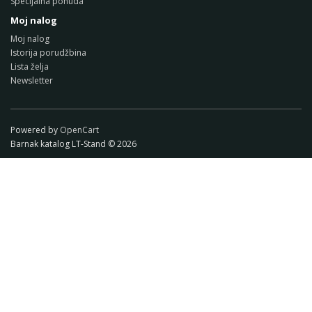
Specijalna ponuda
Moj nalog
Moj nalog
Istorija porudžbina
Lista želja
Newsletter
Powered by
OpenCart
Barnak katalog LT-Stand © 2026