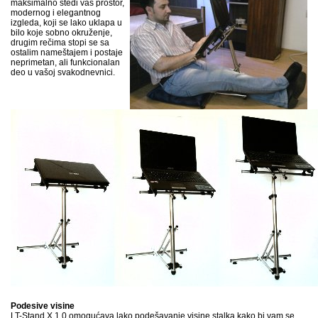
maksimalno štedi vaš prostor,
modernog i elegantnog
izgleda, koji se lako uklapa u
bilo koje sobno okruženje,
drugim rečima stopi se sa
ostalim nameštajem i postaje
neprimetan, ali funkcionalan
deo u vašoj svakodnevnici.
Podesive visine
LT-Stand X 1.0 omogućava lako podešavanje visine stalka kako bi vam se