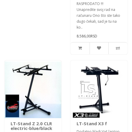
RASPRODATO !!!
Unapredite svoj rad na
računaru Ono što ste tako
dugo čekali, sad je tu na
ko..
8.586,00RSD
LT-Stand Z 2.0 CLR
LT-Stand X3 f
electric-blue/black
Dodatno hladi Vaš laptop,