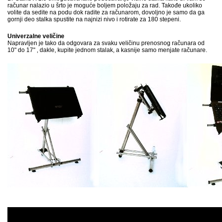
računar nalazio u šrto je moguće boljem položaju za rad. Takođe ukoliko
volite da sedite na podu dok radite za računarom, dovoljno je samo da ga
gornji deo stalka spustite na najnizi nivo i rotirate za 180 stepeni.
Univerzalne veličine
Napravljen je tako da odgovara za svaku veličinu prenosnog računara od
10" do 17" , dakle, kupite jednom stalak, a kasnije samo menjate računare.