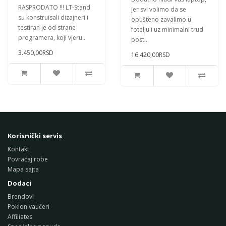
RASPRODATO !!! LT-Stand
jer svi volimo da se
su konstruisali dizajneri i
opušteno zavalimo u
testiran je od strane
fotelju i uz minimalni trud
programera, koji vjeru..
posti..
3.450,00RSD
16.420,00RSD
Korisnički servis
Kontakt
Povraćaj robe
Mapa sajta
Dodaci
Brendovi
Poklon vaučeri
Affiliates