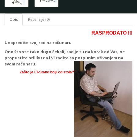
Opis
Recenzije (0)
RASPRODATO !!!
Unapredite svoj rad na računaru
Ono što ste tako dugo čekali, sad je tu na korak od Vas, ne
propustite priliku da i Vi radite sa potpunim uživanjem na
svom računaru.
Zašto je LT-Stand bolji od stola?