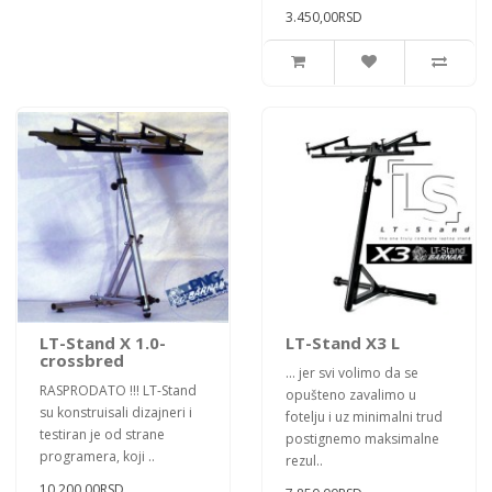
3.450,00RSD
LT-Stand X 1.0-
LT-Stand X3 L
crossbred
... jer svi volimo da se
RASPRODATO !!! LT-Stand
opušteno zavalimo u
su konstruisali dizajneri i
fotelju i uz minimalni trud
testiran je od strane
postignemo maksimalne
programera, koji ..
rezul..
10.200,00RSD