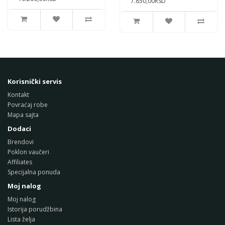
7.850,00RSD
Korisnički servis
Kontakt
Povraćaj robe
Mapa sajta
Dodaci
Brendovi
Poklon vaučeri
Affiliates
Specijalna ponuda
Moj nalog
Moj nalog
Istorija porudžbina
Lista želja