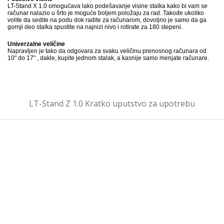
LT-Stand X 1.0 omogućava lako podešavanje visine stalka kako bi vam se
računar nalazio u šrto je moguće boljem položaju za rad. Takođe ukoliko
volite da sedite na podu dok radite za računarom, dovoljno je samo da ga
gornji deo stalka spustite na najnizi nivo i rotirate za 180 stepeni.
Univerzalne veličine
Napravljen je tako da odgovara za svaku veličinu prenosnog računara od
10" do 17" , dakle, kupite jednom stalak, a kasnije samo menjate računare.
LT-Stand Z 1.0 Kratko uputstvo za upotrebu