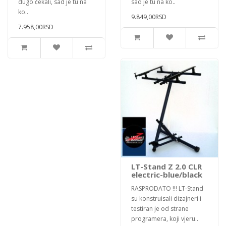
dugo čekali, sad je tu na
sad je tu na ko..
ko..
9.849,00RSD
7.958,00RSD
LT-Stand Z 2.0 CLR
electric-blue/black
RASPRODATO !!! LT-Stand
su konstruisali dizajneri i
testiran je od strane
programera, koji vjeru..