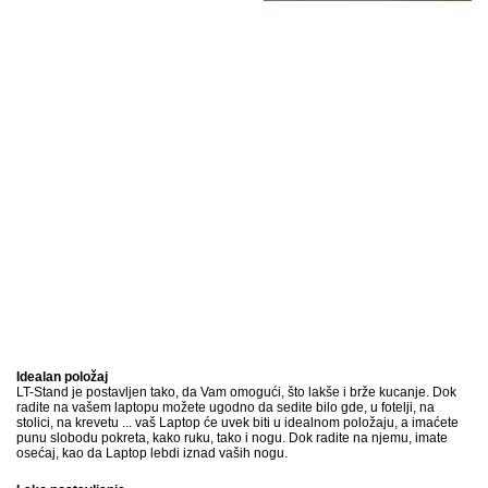
Idealan položaj
LT-Stand je postavljen tako, da Vam omogući, što lakše i brže kucanje. Dok
radite na vašem laptopu možete ugodno da sedite bilo gde, u fotelji, na
stolici, na krevetu ... vaš Laptop će uvek biti u idealnom položaju, a imaćete
punu slobodu pokreta, kako ruku, tako i nogu. Dok radite na njemu, imate
osećaj, kao da Laptop lebdi iznad vaših nogu.