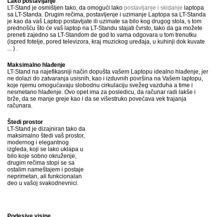
Lako postavljanje
LT-Stand je osmišljen tako, da omogući lako
postavljanje i skidanje
laptopa
sa LT-Standa. Drugim rečima, postavljenje i uzimanje Laptopa sa LT-Standa
je kao da vaš Laptop postavljate ili uzimate sa bilo kog drugog stola, s tom
prednošću što će vaš laptop na LT-Standu stajati čvrsto, tako da ga možete
preneti zajedno sa LT-Standom de god to vama odgovara u tom trenutku
(ispred fotelje, pored televizora, kraj muzickog uređaja, u kuhinji dok kuvate
... ) .
Maksimalno hlađenje
LT-Stand na najefikasniji način dopušta vašem Laptopu idealno hlađenje, jer
ne dolazi do zatvaranja usisnih, kao i izduvnih površina na Vašem laptopu,
koje njemu omogućavaju slobodnu cirkulaciju svežeg vazduha a time i
nesmetano hlađenje. Ovo opet ima za posledicu, da računar radi lakše i
brže, da se manje greje kao i da se višestruko povećava vek trajanja
računara.
Štedi prostor
LT-Stand je dizajniran tako da
maksimalno štedi vaš prostor,
modernog i elegantnog
izgleda, koji se lako uklapa u
bilo koje sobno okruženje,
drugim rečima stopi se sa
ostalim nameštajem i postaje
neprimetan, ali funkcionalan
deo u vašoj svakodnevnici.
Podesive visine