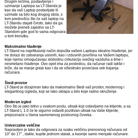
Drugim rečima, postavljenje i
uzimanje Laptopa sa LT-Standa je
kao da vaš Laptop postavljate ili
uzimate sa bilo kog drugog stola, s
tom prednošću što će vaš laptop na
LT-Standu stajati čvrsto, tako da ga
možete preneti zajedno sa LT-
Standom gde god to vama odgovara
u tom trenutku.
Maksimalno hlađenje
LT-Stand na najefikasniji način dopušta vašem Laptopu idealno hlađenje, jer
ne dolazi do zatvaranja usisnih, kao i izduvnih površina na Vašem laptopu,
koje njemu omogućavaju slobodnu cirkulaciju svežeg vazduha a time i
nesmetano hlađenje. Ovo opet ima za posledicu, da računar radi lakše i
brže, da se manje greje kao i da se višestruko povećava vek trajanja
računara.
Štedi prostor
LT-Stand je dizajniran tako da maksimalno štedi vaš prostor, modernog i
elegantnog izgleda, koji se lako uklapa u bilo koje radno okruženje.
Moderan izgled
Ono što je jako bitno u svakom poslu, utisak koji ostavljamo na klijente, a sa
LT-Stand L 1.0 će te sigurno ostaviti pozitivan utisak na Vaše klijente,
prepoznaće u Vama savremenog poslovnog čoveka .
Univerzalne veličine
Napravljen je tako da odgovara za svaku veličinu prenosnog računara od
10" do 17" , dakle, kupite jednom stalak, a kasnije samo menjate računare.