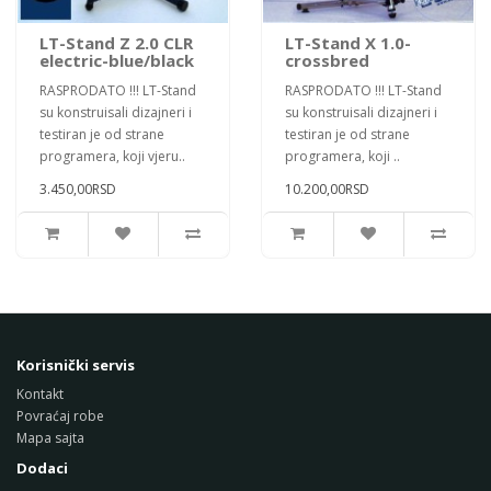
LT-Stand Z 2.0 CLR
LT-Stand X 1.0-
electric-blue/black
crossbred
RASPRODATO !!! LT-Stand
RASPRODATO !!! LT-Stand
su konstruisali dizajneri i
su konstruisali dizajneri i
testiran je od strane
testiran je od strane
programera, koji vjeru..
programera, koji ..
3.450,00RSD
10.200,00RSD
Korisnički servis
Kontakt
Povraćaj robe
Mapa sajta
Dodaci