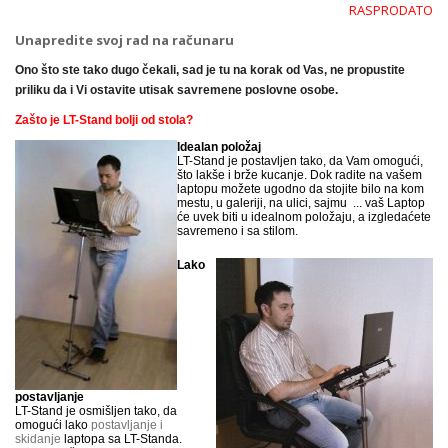
RASPRODATO
Unapredite svoj rad na računaru
Ono što ste tako dugo čekali, sad je tu na korak od Vas, ne propustite
priliku da i Vi ostavite utisak savremene poslovne osobe.
Zašto je LT-Stand bolji od stola?
Idealan položaj
LT-Stand je postavljen tako, da Vam omogući,
što lakše i brže kucanje. Dok radite na vašem
laptopu možete ugodno da stojite bilo na kom
mestu, u galeriji, na ulici, sajmu ... vaš Laptop
će uvek biti u idealnom položaju, a izgledaćete
savremeno i sa stilom.
Lako
postavljanje
LT-Stand je osmišljen tako, da
omogući lako
postavljanje i
skidanje
laptopa sa LT-Standa.