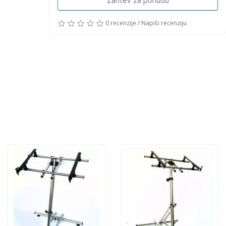
Zahtev za ponudu
0 recenzije
/
Napiši recenziju