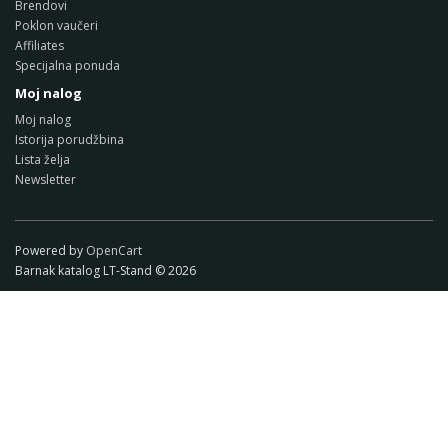
Brendovi
Poklon vaučeri
Affiliates
Specijalna ponuda
Moj nalog
Moj nalog
Istorija porudžbina
Lista želja
Newsletter
Powered by
OpenCart
Barnak katalog LT-Stand © 2026