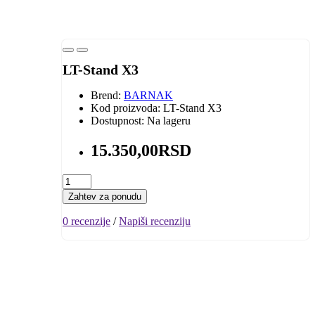
LT-Stand X3
Brend:
BARNAK
Kod proizvoda: LT-Stand X3
Dostupnost: Na lageru
15.350,00RSD
Zahtev za ponudu
0 recenzije
/
Napiši recenziju