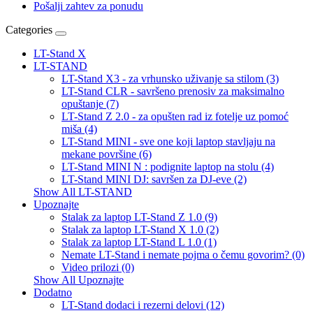
Pošalji zahtev za ponudu
Categories
LT-Stand X
LT-STAND
LT-Stand X3 - za vrhunsko uživanje sa stilom (3)
LT-Stand CLR - savršeno prenosiv za maksimalno
opuštanje (7)
LT-Stand Z 2.0 - za opušten rad iz fotelje uz pomoć
miša (4)
LT-Stand MINI - sve one koji laptop stavljaju na
mekane površine (6)
LT-Stand MINI N : podignite laptop na stolu (4)
LT-Stand MINI DJ: savršen za DJ-eve (2)
Show All LT-STAND
Upoznajte
Stalak za laptop LT-Stand Z 1.0 (9)
Stalak za laptop LT-Stand X 1.0 (2)
Stalak za laptop LT-Stand L 1.0 (1)
Nemate LT-Stand i nemate pojma o čemu govorim? (0)
Video prilozi (0)
Show All Upoznajte
Dodatno
LT-Stand dodaci i rezerni delovi (12)