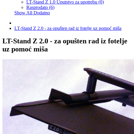
LT-Stand Z 1.0 Uputstvo za upotrebu (0)
Rasprodato (6)
Show All Dodatno
LT-Stand Z 2.0 - za opušten rad iz fotelje uz pomoć miša
LT-Stand Z 2.0 - za opušten rad iz fotelje
uz pomoć miša