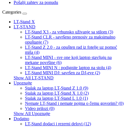
Pošalji zahtev za ponudu
Categories
LT-Stand X
LT-STAND
LT-Stand X3 - za vrhunsko uživanje sa stilom (3)
LT-Stand CLR - savršeno prenosiv za maksimalno
opuštanje (7)
LT-Stand Z 2.0 - za opušten rad iz fotelje uz pomoć
miša (4)
LT-Stand MINI - sve one koji laptop stavljaju na
mekane površine (6)
LT-Stand MINI N : podignite laptop na stolu (4)
LT-Stand MINI DJ: savršen za DJ-eve (2)
Show All LT-STAND
Upoznajte
Stalak za laptop LT-Stand Z 1.0 (9)
Stalak za laptop LT-Stand X 1.0 (2)
Stalak za laptop LT-Stand L 1.0 (1)
Nemate LT-Stand i nemate pojma o čemu govorim? (0)
Video prilozi (0)
Show All Upoznajte
Dodatno
LT-Stand dodaci i rezerni delovi (12)