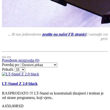
... ili nas jednostavno
pratite na našoj FB stranici
i saznajte sve
prvi.
Poređenje proizvoda (0)
Poređaj po:
Prikaži:
LT-Stand Z 2.0 black
RASPRODATO !!! LT-Stand su konstruisali dizajneri i testiran je
od strane programera, koji vjeru..
4.650,00RSD