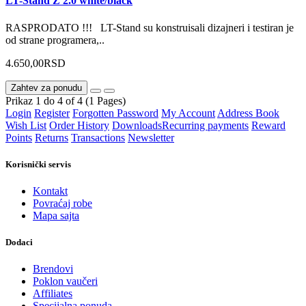
LT-Stand Z 2.0 white/black
RASPRODATO !!! LT-Stand su konstruisali dizajneri i testiran je
od strane programera,..
4.650,00RSD
Zahtev za ponudu
Prikaz 1 do 4 of 4 (1 Pages)
Login
Register
Forgotten Password
My Account
Address Book
Wish List
Order History
Downloads
Recurring payments
Reward
Points
Returns
Transactions
Newsletter
Korisnički servis
Kontakt
Povraćaj robe
Mapa sajta
Dodaci
Brendovi
Poklon vaučeri
Affiliates
Specijalna ponuda