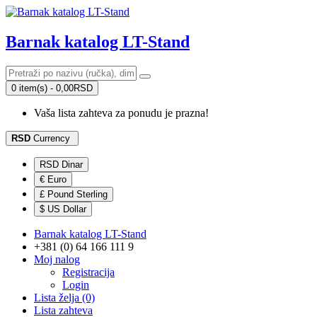
Barnak katalog LT-Stand
0 item(s) - 0,00RSD
Vaša lista zahteva za ponudu je prazna!
RSD
Currency
RSD Dinar
€ Euro
£ Pound Sterling
$ US Dollar
Barnak katalog LT-Stand
+381 (0) 64 166 111 9
Moj nalog
Registracija
Login
Lista želja (0)
Lista zahteva