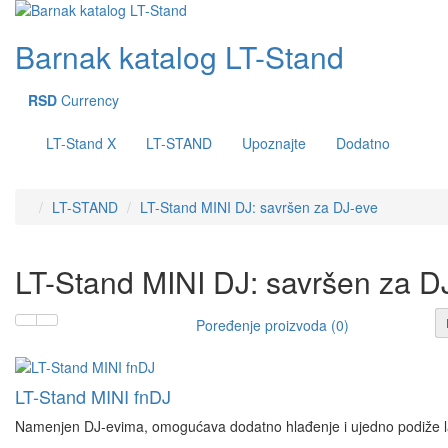
Barnak katalog LT-Stand
RSD
Currency
LT-Stand X
LT-STAND
Upoznajte
Dodatno
LT-STAND
LT-Stand MINI DJ: savršen za DJ-eve
LT-Stand MINI DJ: savršen za D
Poređenje proizvoda (0)
LT-Stand MINI fnDJ
Namenjen DJ-evima, omogućava dodatno hlađenje i ujedno podiže la