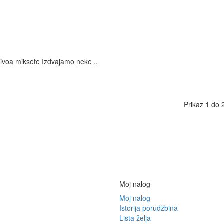
nivoa miksete Izdvajamo neke ..
Prikaz 1 do 
Moj nalog
Moj nalog
Istorija porudžbina
Lista želja