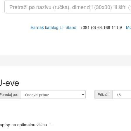
Barnak katalog LT-Stand
+381 (0) 64 166 111 9
Mo
J-eve
Poređaj po:
Prikaži:
ptop na optimalnu visinu I..