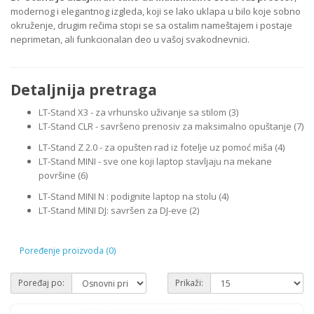
modernog i elegantnog izgleda, koji se lako uklapa u bilo koje sobno
okruženje, drugim rečima stopi se sa ostalim nameštajem i postaje
neprimetan, ali funkcionalan deo u vašoj svakodnevnici.
Detaljnija pretraga
LT-Stand X3 - za vrhunsko uživanje sa stilom (3)
LT-Stand CLR - savršeno prenosiv za maksimalno opuštanje (7)
LT-Stand Z 2.0 - za opušten rad iz fotelje uz pomoć miša (4)
LT-Stand MINI - sve one koji laptop stavljaju na mekane
površine (6)
LT-Stand MINI N : podignite laptop na stolu (4)
LT-Stand MINI DJ: savršen za DJ-eve (2)
Poređenje proizvoda (0)
Poređaj po:
Prikaži: