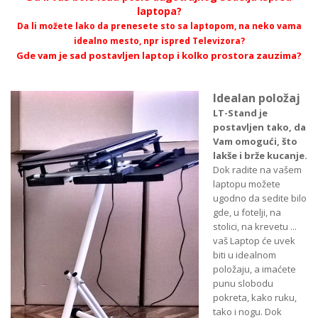
laptopa?
Da li možete lako da prenesete sto sa laptopom, na neko vama
idealno mesto, npr ispred Televizora?
Gde vam je sad postavljen laptop i kolko prostora zauzima?
Idealan položaj
LT-Stand je
postavljen tako, da
Vam omogući, što
lakše i brže kucanje.
Dok radite na vašem
laptopu možete
ugodno da sedite bilo
gde, u fotelji, na
stolici, na krevetu ...
vaš Laptop će uvek
biti u idealnom
položaju, a imaćete
punu slobodu
pokreta, kako ruku,
tako i nogu. Dok