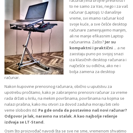
računar) ima brojne prednosti i
to ne samo za Vas, nego i za vaš
računar (Laptop). U današnje
vreme, svi imamo računar kod
svoje kuće, a sve češće desktop
računare zamenjujemo manjim,
ali ne manje efikasnim Laptop
računarima. Zašto?
Jer su
kompaktni i praktični
... a ne
zaostaju puno po svojoj snazi
iza klasičnih desktop računara i
najčešće su odlična, ako ne i
bolja zamena za desktop
računar.
Nakon kupovine prenosnog računara, obično u uputstvu za
upotrebu pročitamo, kako je zabranjeno prenosni računar za vreme
rada držati u krilu, na mekim površinama, površinama na kojima se
nalazi prašina, kako mu otvori za dovod zaduha moraju biti celo
veme slobodni itd.
Pa gde onda da postavimo naš novi računar?
Odgovor je lak, naravno na stalak. A kao najbolje rešenje
izdvaja se LT-Stand.
Osim što proizvođač navodi šta se sve ne sme, vremenom shvatimo