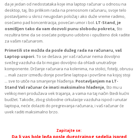
da je jedan od nedostataka koje ima laptop računar u odnosu na
desktop, taj, što prilikom rada na prenosnom računaru, svoje telo
postavljamo u skroz neugodan položaj i ako duže vreme radimo,
osećamo pad koncentracija, povećan umor i bol.
LT-Stand, je
osmišljen tako da vam dozvoli punu slobodu pokreta,
što
rezultira time da se osećate potpuno udobno i opušteno dok radite
za vašim računarom.
Primetili ste možda da posle dužeg rada na računaru, vaš
Laptop uspori.
To se dešava. jer vaš računar nema dovoljno
svežeg vazduha da bi mogao dovoljno da ohladi unutrašnje
komponente. Držanje računara na kolenima, na stolici, fotelji, obrusu
... mali zazor između donje površine laptopa i površine na kojoj stoji
... sve to utiče na smanjenje hlađenja.
Postavljanjem na LT-
Stand Vaš računar će imati maksimalno hlađenje,
što mu u
velikoj meri produžava vek trajanja, a vama na taj način štedi kućni
budžet. Takođe, zbog slobodne cirkulacije vazduha ispod i unutar
laptopa, neće dolaziti do pregrevanja računara, i vaš računar će
uvek raditi maksimalno brzo.
Zapitajte se:
Da li vas bole leđa posle dugotrajnog sedelja ispred