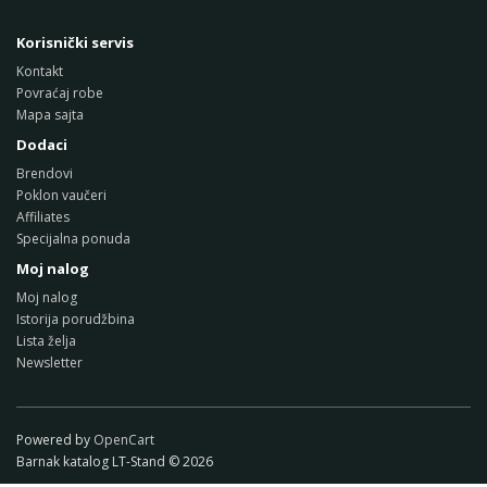
Korisnički servis
Kontakt
Povraćaj robe
Mapa sajta
Dodaci
Brendovi
Poklon vaučeri
Affiliates
Specijalna ponuda
Moj nalog
Moj nalog
Istorija porudžbina
Lista želja
Newsletter
Powered by
OpenCart
Barnak katalog LT-Stand © 2026