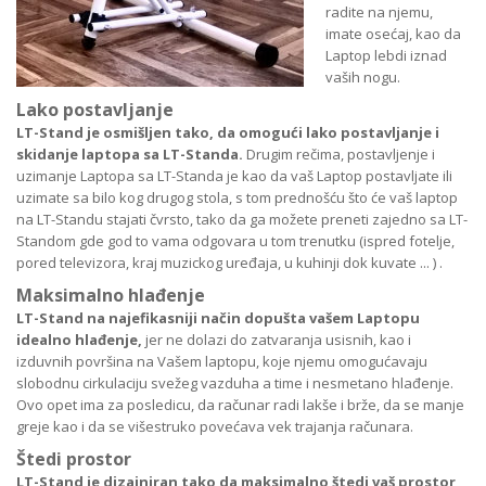
radite na njemu,
imate osećaj, kao da
Laptop lebdi iznad
vaših nogu.
Lako postavljanje
LT-Stand je osmišljen tako, da omogući lako postavljanje i
skidanje laptopa sa LT-Standa.
Drugim rečima, postavljenje i
uzimanje Laptopa sa LT-Standa je kao da vaš Laptop postavljate ili
uzimate sa bilo kog drugog stola, s tom prednošću što će vaš laptop
na LT-Standu stajati čvrsto, tako da ga možete preneti zajedno sa LT-
Standom gde god to vama odgovara u tom trenutku (ispred fotelje,
pored televizora, kraj muzickog uređaja, u kuhinji dok kuvate ... ) .
Maksimalno hlađenje
LT-Stand na najefikasniji način dopušta vašem Laptopu
idealno hlađenje,
jer ne dolazi do zatvaranja usisnih, kao i
izduvnih površina na Vašem laptopu, koje njemu omogućavaju
slobodnu cirkulaciju svežeg vazduha a time i nesmetano hlađenje.
Ovo opet ima za posledicu, da računar radi lakše i brže, da se manje
greje kao i da se višestruko povećava vek trajanja računara.
Štedi prostor
LT-Stand je dizajniran tako da maksimalno štedi vaš prostor
,